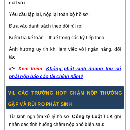
mặt với:
Yêu cầu lập lại, nộp lại toàn bộ hồ sơ;
Đưa vào danh sách theo dõi rủi ro;
Kiểm tra kế toán – thuế trong các kỳ tiếp theo;
Ảnh hưởng uy tín khi làm việc với ngân hàng, đối
tác.
👉
Xem thêm:
Không phát sinh doanh thu có
phải nộp báo cáo tài chính năm?
VII. CÁC TRƯỜNG HỢP CHẬM NỘP THƯỜNG
GẶP VÀ RỦI RO PHÁT SINH
Từ kinh nghiệm xử lý hồ sơ,
Công ty Luật TLK
ghi
nhận các tình huống chậm nộp phổ biến sau: