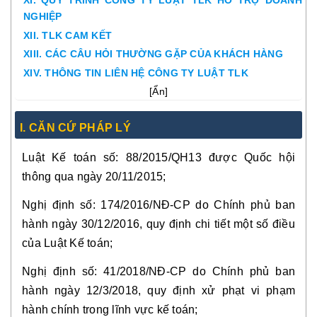
XI. QUY TRÌNH CÔNG TY LUẬT TLK HỖ TRỢ DOANH
NGHIỆP
XII. TLK CAM KẾT
XIII. CÁC CÂU HỎI THƯỜNG GẶP CỦA KHÁCH HÀNG
XIV. THÔNG TIN LIÊN HỆ CÔNG TY LUẬT TLK
[
Ẩn
]
I. CĂN CỨ PHÁP LÝ
Luật Kế toán số: 88/2015/QH13 được Quốc hội
thông qua ngày 20/11/2015;
Nghị định số: 174/2016/NĐ-CP do Chính phủ ban
hành ngày 30/12/2016, quy định chi tiết một số điều
của Luật Kế toán;
Nghị định số: 41/2018/NĐ-CP do Chính phủ ban
hành ngày 12/3/2018, quy định xử phạt vi phạm
hành chính trong lĩnh vực kế toán;