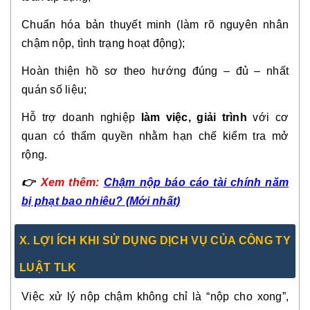
Chuẩn hóa bản thuyết minh (làm rõ nguyên nhân
chậm nộp, tình trạng hoạt động);
Hoàn thiện hồ sơ theo hướng đúng – đủ – nhất
quán số liệu;
Hỗ trợ doanh nghiệp
làm việc, giải trình
với cơ
quan có thẩm quyền nhằm hạn chế kiểm tra mở
rộng.
👉
Xem thêm:
Chậm nộp báo cáo tài chính năm
bị phạt bao nhiêu? (Mới nhất)
X. LỢI ÍCH KHI SỬ DỤNG DỊCH VỤ CỦA CÔNG TY
LUẬT TLK
Việc xử lý nộp chậm không chỉ là “nộp cho xong”,