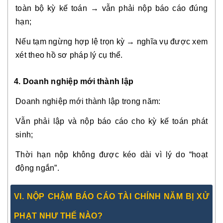
toàn bộ kỳ kế toán → vẫn phải nộp báo cáo đúng
hạn;
Nếu tạm ngừng hợp lệ trọn kỳ → nghĩa vụ được xem
xét theo hồ sơ pháp lý cụ thể.
4. Doanh nghiệp mới thành lập
Doanh nghiệp mới thành lập trong năm:
Vẫn phải lập và nộp báo cáo cho kỳ kế toán phát
sinh;
Thời hạn nộp không được kéo dài vì lý do “hoạt
động ngắn”.
VI. NỘP CHẬM BÁO CÁO TÀI CHÍNH NĂM BỊ XỬ
PHẠT NHƯ THẾ NÀO?