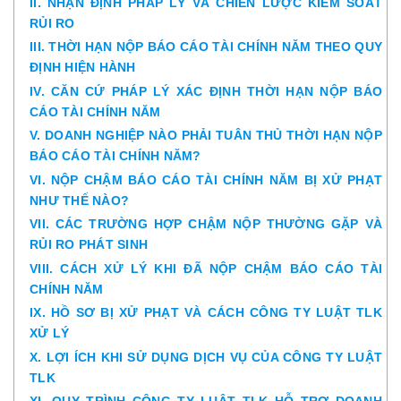
II. NHẬN ĐỊNH PHÁP LÝ VÀ CHIẾN LƯỢC KIỂM SOÁT
RỦI RO
III. THỜI HẠN NỘP BÁO CÁO TÀI CHÍNH NĂM THEO QUY
ĐỊNH HIỆN HÀNH
IV. CĂN CỨ PHÁP LÝ XÁC ĐỊNH THỜI HẠN NỘP BÁO
CÁO TÀI CHÍNH NĂM
V. DOANH NGHIỆP NÀO PHẢI TUÂN THỦ THỜI HẠN NỘP
BÁO CÁO TÀI CHÍNH NĂM?
VI. NỘP CHẬM BÁO CÁO TÀI CHÍNH NĂM BỊ XỬ PHẠT
NHƯ THẾ NÀO?
VII. CÁC TRƯỜNG HỢP CHẬM NỘP THƯỜNG GẶP VÀ
RỦI RO PHÁT SINH
VIII. CÁCH XỬ LÝ KHI ĐÃ NỘP CHẬM BÁO CÁO TÀI
CHÍNH NĂM
IX. HỒ SƠ BỊ XỬ PHẠT VÀ CÁCH CÔNG TY LUẬT TLK
XỬ LÝ
X. LỢI ÍCH KHI SỬ DỤNG DỊCH VỤ CỦA CÔNG TY LUẬT
TLK