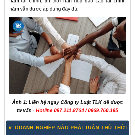
năm tài chính, thì thời hạn nộp báo cáo tài chính
năm vẫn được áp dụng đầy đủ.
Ảnh 1: Liên hệ ngay Công ty Luật TLK để được
tư vấn -
Hotline
097.211.8764 / 0969.760.195
V. DOANH NGHIỆP NÀO PHẢI TUÂN THỦ THỜI