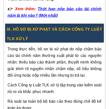
👉
Xem thêm:
Thời hạn nộp báo cáo tài chính
năm là khi nào? (Mới nhất)
IX. HỒ SƠ BỊ XỬ PHẠT VÀ CÁCH CÔNG TY LUẬT
TLK XỬ LÝ
Trong thực tiễn, hồ sơ bị xử phạt do nộp chậm báo
cáo tài chính năm thường xuất phát từ các nguyên
nhân: thiếu báo cáo thành phần, thuyết minh không
giải trình rõ nguyên nhân chậm nộp, số liệu không
đối ứng hoặc nộp nhiều lần nhưng bị trả lại.
Cách Công ty Luật TLK xử lý tập trung vào kiểm soát
rủi ro và khắc phục nhanh:
Rà soát lại toàn bộ bộ báo cáo theo đúng chế độ kế
toán áp dụng;