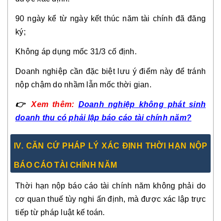
90 ngày kể từ ngày kết thúc năm tài chính đã đăng
ký;
Không áp dụng mốc 31/3 cố định.
Doanh nghiệp cần đặc biệt lưu ý điểm này để tránh
nộp chậm do nhầm lẫn mốc thời gian.
👉
Xem thêm:
Doanh nghiệp không phát sinh
doanh thu có phải lập báo cáo tài chính năm?
IV. CĂN CỨ PHÁP LÝ XÁC ĐỊNH THỜI HẠN NỘP
BÁO CÁO TÀI CHÍNH NĂM
Thời hạn nộp báo cáo tài chính năm không phải do
cơ quan thuế tùy nghi ấn định, mà được xác lập trực
tiếp từ pháp luật kế toán.