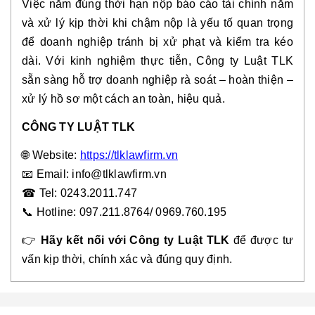
Việc nắm đúng thời hạn nộp báo cáo tài chính năm
và xử lý kịp thời khi chậm nộp là yếu tố quan trọng
để doanh nghiệp tránh bị xử phạt và kiểm tra kéo
dài. Với kinh nghiệm thực tiễn, Công ty Luật TLK
sẵn sàng hỗ trợ doanh nghiệp rà soát – hoàn thiện –
xử lý hồ sơ một cách an toàn, hiệu quả.
CÔNG TY LUẬT TLK
🌐
Website:
https://tlklawfirm.vn
📧
Email: info@tlklawfirm.vn
☎
Tel: 0243.2011.747
📞
Hotline: 097.211.8764/ 0969.760.19
5
👉
Hãy kết nối với Công ty Luật TLK
để được tư
vấn kịp thời, chính xác và đúng quy định.