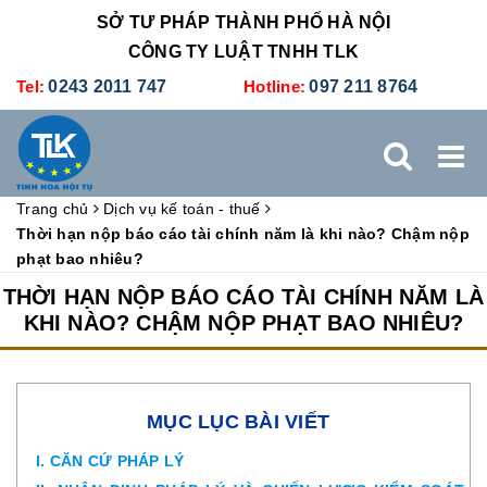
SỞ TƯ PHÁP THÀNH PHỐ HÀ NỘI
CÔNG TY LUẬT TNHH TLK
Tel:
0243 2011 747
Hotline:
097 211 8764
Trang chủ
Dịch vụ kế toán - thuế
TRANG CHỦ
GIỚI THIỆU
DỊCH VỤ PHÁP LÝ
Thời hạn nộp báo cáo tài chính năm là khi nào? Chậm nộp
phạt bao nhiêu?
DỊCH VỤ KẾ TOÁN - THUẾ
XÚC TIẾN THƯƠNG MẠI
THỜI HẠN NỘP BÁO CÁO TÀI CHÍNH NĂM LÀ
KHI NÀO? CHẬM NỘP PHẠT BAO NHIÊU?
BẢNG GIÁ
ĐÀO TẠO
TUYỂN DỤNG
LIÊN HỆ
MỤC LỤC BÀI VIẾT
I. CĂN CỨ PHÁP LÝ