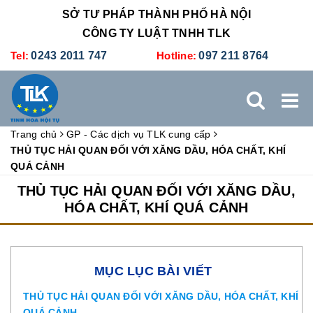
SỞ TƯ PHÁP THÀNH PHỐ HÀ NỘI
CÔNG TY LUẬT TNHH TLK
Tel:
0243 2011 747
Hotline:
097 211 8764
Trang chủ
GP - Các dịch vụ TLK cung cấp
TRANG CHỦ
GIỚI THIỆU
DỊCH VỤ PHÁP LÝ
THỦ TỤC HẢI QUAN ĐỐI VỚI XĂNG DẦU, HÓA CHẤT, KHÍ
QUÁ CẢNH
DỊCH VỤ KẾ TOÁN - THUẾ
XÚC TIẾN THƯƠNG MẠI
THỦ TỤC HẢI QUAN ĐỐI VỚI XĂNG DẦU,
HÓA CHẤT, KHÍ QUÁ CẢNH
BẢNG GIÁ
ĐÀO TẠO
TUYỂN DỤNG
LIÊN HỆ
MỤC LỤC BÀI VIẾT
THỦ TỤC HẢI QUAN ĐỐI VỚI XĂNG DẦU, HÓA CHẤT, KHÍ
QUÁ CẢNH