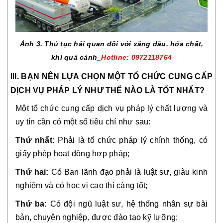
Ảnh 3. Thủ tục hải quan đối với xăng dầu, hóa chất,
khí quá cảnh_
Hotline: 0972118764
III. BẠN NÊN LỰA CHỌN MỘT TỔ CHỨC CUNG CẤP
DỊCH VỤ PHÁP LÝ NHƯ THẾ NÀO LÀ TỐT NHẤT?
Một tổ chức cung cấp dịch vụ pháp lý chất lượng và
uy tín cần có một số tiêu chí như sau:
Thứ nhất:
Phải là tổ chức pháp lý chính thống, có
giấy phép hoạt động hợp pháp;
Thứ hai:
Có Ban lãnh đạo phải là luật sư, giàu kinh
nghiệm và có học vị cao thì càng tốt;
Thứ ba:
Có đội ngũ luật sư, hệ thống nhân sự bài
bản, chuyên nghiệp, được đào tạo kỹ lưỡng;