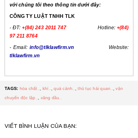
với chúng tôi theo thông tin dưới đây:
CÔNG TY LUẬT TNHH TLK
- ĐT:
+(84) 243 2011 747
Hotline:
+(84)
97 211 8764
- Email:
info@tlklawfirm.vn
Website:
tlklawfirm.vn
TAGS:
hóa chất..
,
khí..
,
quá cảnh..
,
thủ tục hải quan..
,
vận
chuyển độc lập..
,
xăng dầu..
VIẾT BÌNH LUẬN CỦA BẠN: