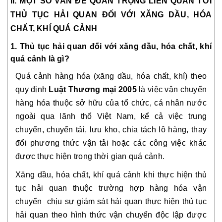
II. MỘT SỐ VẤN ĐỀ QUAN TRỌNG LIÊN QUAN TỚI
THỦ TỤC HẢI QUAN ĐỐI VỚI XĂNG DẦU, HÓA
CHẤT, KHÍ QUÁ CẢNH
1. Thủ tục hải quan đối với xăng dầu, hóa chất, khí
quá cảnh là gì?
Quá cảnh hàng hóa (xăng dầu, hóa chất, khí) theo
quy định
Luật Thương mại 2005
là việc vận chuyển
hàng hóa thuộc sở hữu của tổ chức, cá nhân nước
ngoài qua lãnh thổ Việt Nam, kể cả việc trung
chuyển, chuyển tải, lưu kho, chia tách lô hàng, thay
đổi phương thức vận tải hoặc các công việc khác
được thực hiện trong thời gian quá cảnh.
Xăng dầu, hóa chất, khí quá cảnh khi thực hiện thủ
tục hải quan thuộc trường hợp hàng hóa vận
chuyển chịu sự giám sát hải quan thực hiện thủ tục
hải quan theo hình thức vận chuyển độc lập được