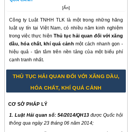
[
Ẩn
]
Công ty Luật TNHH TLK là một trong những hãng
luật uy tín tại Việt Nam, có nhiều năm kinh nghiệm
trong việc thực hiện
Thủ tục hải quan đối với xăng
dầu, hóa chất, khí quá cảnh
một cách nhanh gọn -
hiệu quả - tận tâm trên nền tảng của một biểu phí
cạnh tranh nhất.
THỦ TỤC HẢI QUAN ĐỐI VỚI XĂNG DẦU,
HÓA CHẤT, KHÍ QUÁ CẢNH
CƠ SỞ PHÁP LÝ
1. Luật Hải quan số: 54/2014/QH13
được Quốc hội
thông qua ngày 23 tháng 06 năm 2014;