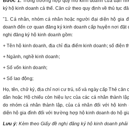
Bước 1:
Trong trường hợp quy mô kinh doanh của bạn nhỏ
ký hộ kinh doanh cá thể. Căn cứ theo quy định về thủ tục đă
"1. Cá nhân, nhóm cá nhân hoặc người đại diện hộ gia đ
doanh đến cơ quan đăng ký kinh doanh cấp huyện nơi đặt 
nghị đăng ký hộ kinh doanh gồm:
+ Tên hộ kinh doanh, địa chỉ địa điểm kinh doanh; số điện tho
+ Ngành, nghề kinh doanh;
+ Số vốn kinh doanh;
+ Số lao động;
Họ, tên, chữ ký, địa chỉ nơi cư trú, số và ngày cấp Thẻ c
dân hoặc Hộ chiếu còn hiệu lực của các cá nhân thành lậ
do nhóm cá nhân thành lập, của cá nhân đối với hộ kinh
diện hộ gia đình đối với trường hợp hộ kinh doanh do hộ gia
Lưu ý:
Kèm theo Giấy đề nghị đăng ký hộ kinh doanh phải