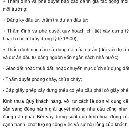
+ Thẩm định và phê duyệt báo cáo đánh giá tác động môi
môi trường;
+ Đăng ký đầu tư, thẩm tra dự án đầu tư;
+ Thẩm định và phê duyệt quy hoạch chi tiết xây dựng tỷ
hoạch chi tiết xây dựng tỷ lệ 1/500);
+ Thẩm định nhu cầu sử dụng đất của dự án (đối với dự á
và dự án đầu tư bằng nguồn vốn ngân sách nhà nước);
- Giao đất hoặc thuê đất, hoặc chuyển mục đích sử dụng đất
- Thẩm duyệt phòng cháy, chữa cháy;
- Cấp giấy phép xây dựng (nếu có yêu cầu phải có giấy phé
Kính thưa Quý khách hàng, với tư cách là đơn vị cung cấp
sẵn sàng đồng hành giải quyết những nhu cầu cũng nh
đang gặp phải. Bởi vậy, trong suốt quá trình hoạt động củ
cạnh tranh, chất lượng công việc và sự hài lòng của khách 