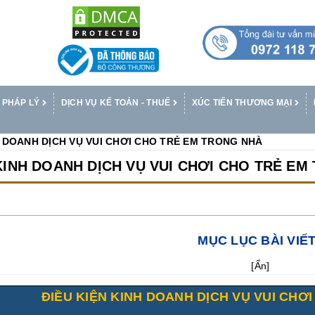
 PHÁP LÝ
DỊCH VỤ KẾ TOÁN - THUẾ
XÚC TIẾN THƯƠNG MẠI
H DOANH DỊCH VỤ VUI CHƠI CHO TRẺ EM TRONG NHÀ
 KINH DOANH DỊCH VỤ VUI CHƠI CHO TRẺ EM
MỤC LỤC BÀI VIẾ
[
Ẩn
]
ĐIỀU KIỆN KINH DOANH
DỊCH VỤ VUI CHƠ