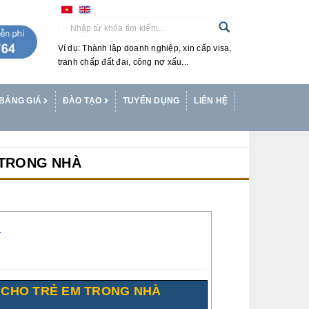
Ví dụ: Thành lập doanh nghiệp, xin cấp visa,
tranh chấp đất đai, công nợ xấu...
BẢNG GIÁ
ĐÀO TẠO
TUYỂN DỤNG
LIÊN HỆ
 TRONG NHÀ
T
I CHO TRẺ EM TRONG NHÀ