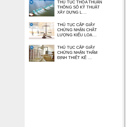
THỦ TỤC THỎA THUẬN
THÔNG SỐ KỸ THUẬT
XÂY DỰNG L....
THỦ TỤC CẤP GIẤY
CHỨNG NHẬN CHẤT
LƯỢNG KIỂU LOẠ....
THỦ TỤC CẤP GIẤY
CHỨNG NHẬN THẨM
ĐỊNH THIẾT KẾ ....