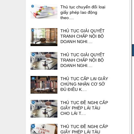
Thủ tục chuyển đổi loại
giấy phép lao động
theo....
THỦ TỤC GIẢI QUYẾT
TRANH CHẤP NỘI BỘ
DOANH NGHI....
THỦ TỤC GIẢI QUYẾT
TRANH CHẤP NỘI BỘ
DOANH NGHI....
THỦ TỤC CẤP LẠI GIẤY
CHỨNG NHẬN CƠ SỞ
ĐỦ ĐIỀU K....
THỦ TỤC ĐỀ NGHỊ CẤP
GIẤY PHÉP LÁI TÀU
CHO LÁI T....
THỦ TỤC ĐỀ NGHỊ CẤP
GIẤY PHÉP LÁI TÀU