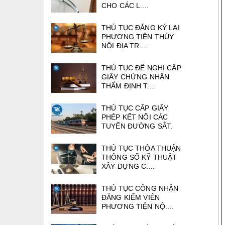
CHO CÁC L....
THỦ TỤC ĐĂNG KÝ LẠI
PHƯƠNG TIỆN THỦY
NỘI ĐỊA TR....
THỦ TỤC ĐỀ NGHỊ CẤP
GIẤY CHỨNG NHẬN
THẨM ĐỊNH T....
THỦ TỤC CẤP GIẤY
PHÉP KẾT NỐI CÁC
TUYẾN ĐƯỜNG SẮT.
THỦ TỤC THỎA THUẬN
THÔNG SỐ KỸ THUẬT
XÂY DỰNG C....
THỦ TỤC CÔNG NHẬN
ĐĂNG KIỂM VIÊN
PHƯƠNG TIỆN NỘ....