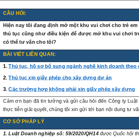
CÂU HỎI:
Hiện nay tôi đang định mở một khu vui chơi cho trẻ em
thủ tục cũng như điều kiện để được mở khu vui chơi t
có thể tư vấn cho tôi?
BÀI VIẾT LIÊN QUAN:
1.
Thủ tục, hồ sơ bổ sung ngành nghề kinh doanh theo 
2.
Thủ tục xin giấy phép cho xây dựng dự án
3.
Các trường hợp không phải xin giấy phép xây dựng
Cảm ơn bạn đã tin tưởng và gửi câu hỏi đến Công ty Luật 
thực tiễn giải quyết, chúng tôi xin gửi tới bạn nội dung tư v
CƠ SỞ PHÁP LÝ
1. Luật Doanh nghiệp số:
59/2020/QH14
được Quốc hội t