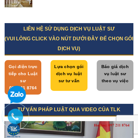
LIÊN HỆ SỬ DỤNG DỊCH VỤ LUẬT SƯ
(VUI LÒNG CLICK VÀO NÚT DƯỚI ĐÂY ĐỂ CHỌN GÓI
DỊCH VỤ)
Gọi điện trực
Lựa chọn gói
Báo giá dịch
tiếp cho Luật
dịch vụ luật
vụ luật sư
sư
sư tư vấn
theo vụ việc
097 211 8764
TƯ VẤN PHÁP LUẬT QUA VIDEO CỦA TLK