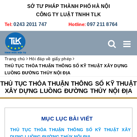
SỞ TƯ PHÁP THÀNH PHỐ HÀ NỘI
CÔNG TY LUẬT TNHH TLK
Tel:
0243 2011 747
Hotline:
097 211 8764
Trang chủ
Hỏi đáp về giấy phép
TRANG CHỦ
GIỚI THIỆU
DỊCH VỤ PHÁP LÝ
THỦ TỤC THỎA THUẬN THÔNG SỐ KỸ THUẬT XÂY DỰNG
LUỒNG ĐƯỜNG THỦY NỘI ĐỊA
DỊCH VỤ KẾ TOÁN - THUẾ
XÚC TIẾN THƯƠNG MẠI
THỦ TỤC THỎA THUẬN THÔNG SỐ KỸ THUẬT
XÂY DỰNG LUỒNG ĐƯỜNG THỦY NỘI ĐỊA
BẢNG GIÁ
ĐÀO TẠO
TUYỂN DỤNG
LIÊN HỆ
MỤC LỤC BÀI VIẾT
THỦ TỤC THỎA THUẬN THÔNG SỐ KỸ THUẬT XÂY
DỰNG LUỒNG ĐƯỜNG THỦY NỘI ĐỊA