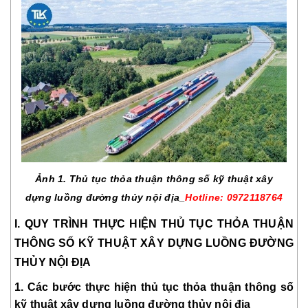
Ảnh 1. Thủ tục thỏa thuận thông số kỹ thuật xây
dựng luồng đường thủy nội địa_
Hotline: 0972118764
I. QUY TRÌNH THỰC HIỆN THỦ TỤC THỎA THUẬN
THÔNG SỐ KỸ THUẬT XÂY DỰNG LUỒNG ĐƯỜNG
THỦY NỘI ĐỊA
1. Các bước thực hiện thủ tục thỏa thuận thông số
kỹ thuật xây dựng luồng đường thủy nội địa