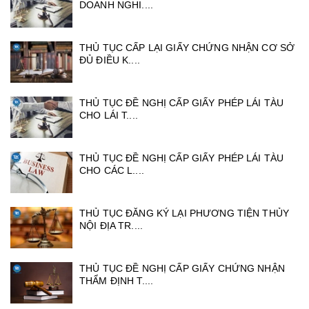
DOANH NGHI....
THỦ TỤC CẤP LẠI GIẤY CHỨNG NHẬN CƠ SỞ
ĐỦ ĐIỀU K....
THỦ TỤC ĐỀ NGHỊ CẤP GIẤY PHÉP LÁI TÀU
CHO LÁI T....
THỦ TỤC ĐỀ NGHỊ CẤP GIẤY PHÉP LÁI TÀU
CHO CÁC L....
THỦ TỤC ĐĂNG KÝ LẠI PHƯƠNG TIỆN THỦY
NỘI ĐỊA TR....
THỦ TỤC ĐỀ NGHỊ CẤP GIẤY CHỨNG NHẬN
THẨM ĐỊNH T....