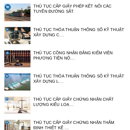
THỦ TỤC CẤP GIẤY PHÉP KẾT NỐI CÁC
TUYẾN ĐƯỜNG SẮT.
THỦ TỤC THỎA THUẬN THÔNG SỐ KỸ THUẬT
XÂY DỰNG C....
THỦ TỤC CÔNG NHẬN ĐĂNG KIỂM VIÊN
PHƯƠNG TIỆN NỘ....
THỦ TỤC THỎA THUẬN THÔNG SỐ KỸ THUẬT
XÂY DỰNG L....
THỦ TỤC CẤP GIẤY CHỨNG NHẬN CHẤT
LƯỢNG KIỂU LOẠ....
THỦ TỤC CẤP GIẤY CHỨNG NHẬN THẨM
ĐỊNH THIẾT KẾ ....