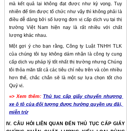
mà kết quả lại không đạt được như kỳ vọng. Tuy 
nhiên để tìm được tổ chức như vậy thì không phải là 
điều dễ dàng bởi số lượng đơn vị cấp dịch vụ tại thị 
trường Việt Nam hiện nay là rất nhiều với chất 
lượng khác nhau. 
Một gợi ý cho bạn rằng, Công ty Luật TNHH TLK 
của chúng tôi tuy không dám nhận là công ty cung 
cấp dịch vụ pháp lý tốt nhất thị trường nhưng Chúng 
tôi thỏa mãn tất cả các tiêu chí nêu trên và còn nhiều 
hơn thế, chắc chắn sẽ là một sự lựa chọn tốt cho 
Quý vị.
=> Xem thêm: 
Thủ tục cấp giấy chuyển nhượng 
xe ô tô của đối tượng được hưởng quyền ưu đãi, 
miễn trừ
IV. CÂU HỎI LIÊN QUAN ĐẾN THỦ TỤC CẤP GIẤY 