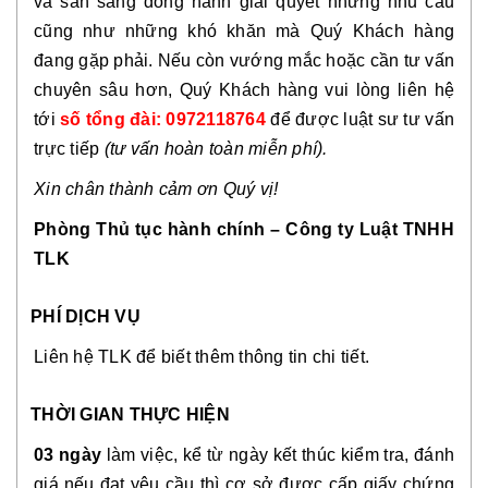
và sẵn sàng đồng hành giải quyết những nhu cầu 
cũng như những khó khăn mà Quý Khách hàng 
đang gặp phải. Nếu còn vướng mắc hoặc cần tư vấn 
chuyên sâu hơn, Quý Khách hàng vui lòng liên hệ 
tới 
số tổng đài: 0972118764
để được luật sư tư vấn 
trực tiếp 
(tư vấn hoàn toàn miễn phí).
Xin chân thành cảm ơn Quý vị!
Phòng Thủ tục hành chính – Công ty Luật TNHH 
TLK
PHÍ DỊCH VỤ
Liên hệ TLK để biết thêm thông tin chi tiết.
THỜI GIAN THỰC HIỆN
03 ngày
 làm việc, kể từ ngày kết thúc kiểm tra, đánh 
giá nếu đạt yêu cầu thì cơ sở được cấp giấy chứng 