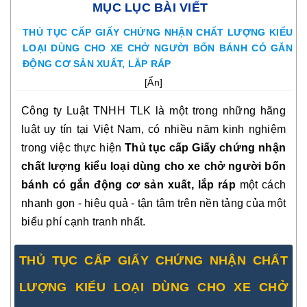
MỤC LỤC BÀI VIẾT
THỦ TỤC CẤP GIẤY CHỨNG NHẬN CHẤT LƯỢNG KIỂU
LOẠI DÙNG CHO XE CHỞ NGƯỜI BỐN BÁNH CÓ GẮN
ĐỘNG CƠ SẢN XUẤT, LẮP RÁP
[
Ẩn
]
Công ty Luật TNHH TLK là một trong những hãng 
luật uy tín tại Việt Nam, có nhiều năm kinh nghiệm 
trong việc thực hiện 
Thủ tục cấp Giấy chứng nhận 
chất lượng kiểu loại dùng cho xe chở người bốn 
bánh có gắn động cơ sản xuất, lắp ráp
một cách 
nhanh gọn - hiệu quả - tận tâm trên nền tảng của một 
biểu phí cạnh tranh nhất.
THỦ TỤC CẤP GIẤY CHỨNG NHẬN CHẤT 
LƯỢNG KIỂU LOẠI DÙNG CHO XE CHỞ 