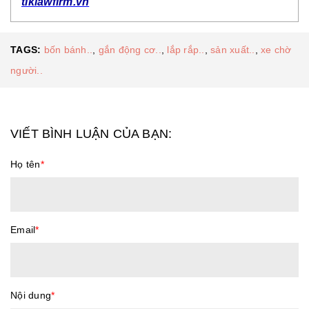
tlklawfirm.vn
TAGS:
bốn bánh..
,
gắn động cơ..
,
lắp rắp..
,
sản xuất..
,
xe chờ
người..
VIẾT BÌNH LUẬN CỦA BẠN:
Họ tên
*
Email
*
Nội dung
*