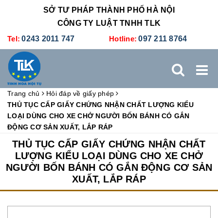
SỞ TƯ PHÁP THÀNH PHỐ HÀ NỘI
CÔNG TY LUẬT TNHH TLK
Tel:
0243 2011 747
Hotline:
097 211 8764
Trang chủ
Hỏi đáp về giấy phép
TRANG CHỦ
GIỚI THIỆU
DỊCH VỤ PHÁP LÝ
THỦ TỤC CẤP GIẤY CHỨNG NHẬN CHẤT LƯỢNG KIỂU
LOẠI DÙNG CHO XE CHỞ NGƯỜI BỐN BÁNH CÓ GẮN
ĐỘNG CƠ SẢN XUẤT, LẮP RÁP
DỊCH VỤ KẾ TOÁN - THUẾ
XÚC TIẾN THƯƠNG MẠI
THỦ TỤC CẤP GIẤY CHỨNG NHẬN CHẤT
LƯỢNG KIỂU LOẠI DÙNG CHO XE CHỞ
BẢNG GIÁ
ĐÀO TẠO
TUYỂN DỤNG
LIÊN HỆ
NGƯỜI BỐN BÁNH CÓ GẮN ĐỘNG CƠ SẢN
XUẤT, LẮP RÁP