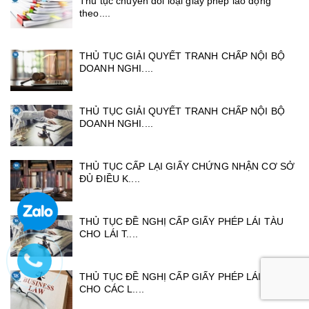
Thủ tục chuyển đổi loại giấy phép lao động
theo....
THỦ TỤC GIẢI QUYẾT TRANH CHẤP NỘI BỘ
DOANH NGHI....
THỦ TỤC GIẢI QUYẾT TRANH CHẤP NỘI BỘ
DOANH NGHI....
THỦ TỤC CẤP LẠI GIẤY CHỨNG NHẬN CƠ SỞ
ĐỦ ĐIỀU K....
THỦ TỤC ĐỀ NGHỊ CẤP GIẤY PHÉP LÁI TÀU
CHO LÁI T....
THỦ TỤC ĐỀ NGHỊ CẤP GIẤY PHÉP LÁI TÀU
CHO CÁC L....