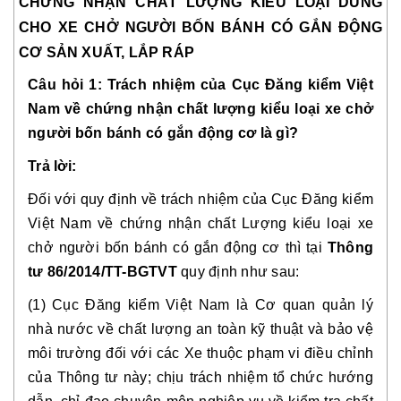
CHỨNG NHẬN CHẤT LƯỢNG KIỂU LOẠI DÙNG 
CHO XE CHỞ NGƯỜI BỐN BÁNH CÓ GẮN ĐỘNG 
CƠ SẢN XUẤT, LẮP RÁP
Câu hỏi 1: Trách nhiệm của Cục Đăng kiểm Việt 
Nam về chứng nhận chất lượng kiểu loại xe chở 
người bốn bánh có gắn động cơ là gì?
Trả lời:
Đối với quy định về trách nhiệm của Cục Đăng kiểm 
Việt Nam về chứng nhận chất Lượng kiểu loại xe 
chở người bốn bánh có gắn động cơ thì tại 
Thông 
tư 86/2014/TT-BGTVT
 quy định như sau:
(1) Cục Đăng kiểm Việt Nam là Cơ quan quản lý 
nhà nước về chất lượng an toàn kỹ thuật và bảo vệ 
môi trường đối với các Xe thuộc phạm vi điều chỉnh 
của Thông tư này; chịu trách nhiệm tổ chức hướng 