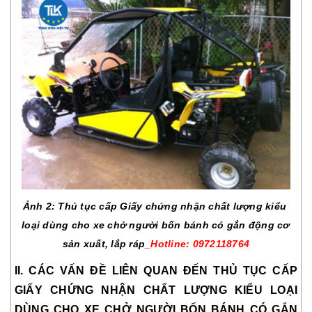
Ảnh 2: Thủ tục cấp Giấy chứng nhận chất lượng kiểu 
loại dùng cho xe chở người bốn bánh có gắn động cơ 
sản xuất, lắp ráp
_Hotline: 0972118764
II. CÁC VẤN ĐỀ LIÊN QUAN ĐẾN THỦ TỤC CẤP 
GIẤY CHỨNG NHẬN CHẤT LƯỢNG KIỂU LOẠI 
DÙNG CHO XE CHỞ NGƯỜI BỐN BÁNH CÓ GẮN 