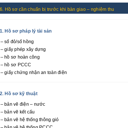
6. Hồ sơ cần chuẩn bị trước khi bàn giao – nghiệm thu
1. Hồ sơ pháp lý tài sản
– sổ đỏ/sổ hồng
– giấy phép xây dựng
– hồ sơ hoàn công
– hồ sơ PCCC
– giấy chứng nhận an toàn điện
2. Hồ sơ kỹ thuật
– bản vẽ điện – nước
– bản vẽ kết cấu
– bản vẽ hệ thống thông gió
– bản vẽ hệ thống PCCC