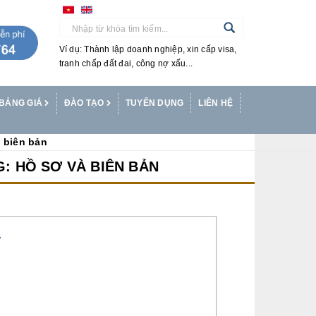
Ví dụ: Thành lập doanh nghiệp, xin cấp visa,
tranh chấp đất đai, công nợ xấu...
BẢNG GIÁ
ĐÀO TẠO
TUYỂN DỤNG
LIÊN HỆ
 biên bản
: HỒ SƠ VÀ BIÊN BẢN
T