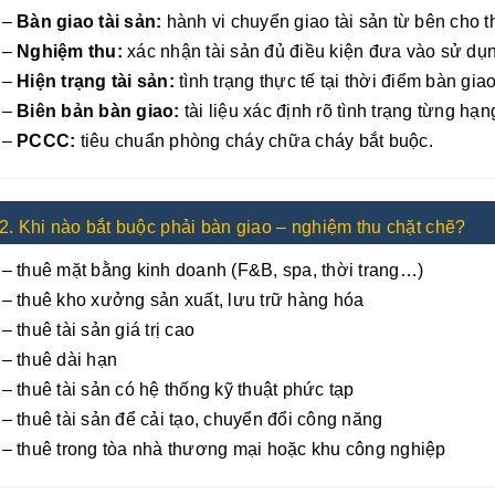
–
Bàn giao tài sản:
hành vi chuyển giao tài sản từ bên cho t
–
Nghiệm thu:
xác nhận tài sản đủ điều kiện đưa vào sử dụ
–
Hiện trạng tài sản:
tình trạng thực tế tại thời điểm bàn giao
–
Biên bản bàn giao:
tài liệu xác định rõ tình trạng từng hạ
–
PCCC:
tiêu chuẩn phòng cháy chữa cháy bắt buộc.
2. Khi nào bắt buộc phải bàn giao – nghiệm thu chặt chẽ?
– thuê mặt bằng kinh doanh (F&B, spa, thời trang…)
– thuê kho xưởng sản xuất, lưu trữ hàng hóa
– thuê tài sản giá trị cao
– thuê dài hạn
– thuê tài sản có hệ thống kỹ thuật phức tạp
– thuê tài sản để cải tạo, chuyển đổi công năng
– thuê trong tòa nhà thương mại hoặc khu công nghiệp