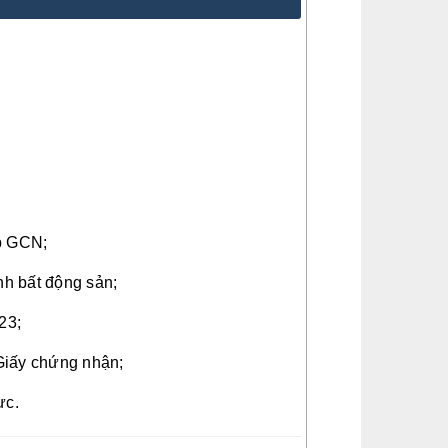
ấp GCN;
h bất động sản;
23;
Giấy chứng nhận;
ực.