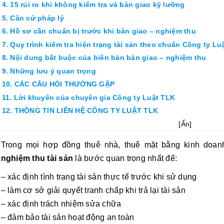
4. 15 rủi ro khi không kiểm tra và bàn giao kỹ lưỡng
5. Căn cứ pháp lý
6. Hồ sơ cần chuẩn bị trước khi bàn giao – nghiệm thu
7. Quy trình kiểm tra hiện trạng tài sản theo chuẩn Công ty Lu
8. Nội dung bắt buộc của biên bản bàn giao – nghiệm thu
9. Những lưu ý quan trọng
10. CÁC CÂU HỎI THƯỜNG GẶP
11. Lời khuyên của chuyên gia Công ty Luật TLK
12. THÔNG TIN LIÊN HỆ CÔNG TY LUẬT TLK
[
Ẩn
]
Trong mọi hợp đồng thuê nhà, thuê mặt bằng kinh doa
nghiệm thu tài sản
là bước quan trọng nhất để:
– xác định tình trạng tài sản thực tế trước khi sử dụng
– làm cơ sở giải quyết tranh chấp khi trả lại tài sản
– xác định trách nhiệm sửa chữa
– đảm bảo tài sản hoạt động an toàn