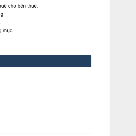
huê cho bên thuê.
ng.
.
ng mục.