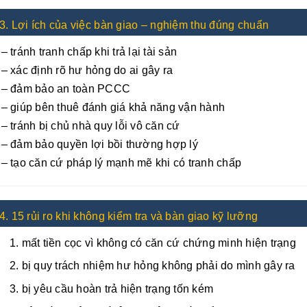
3. Lợi ích của việc bàn giao – nghiệm thu đúng chuẩn
– tránh tranh chấp khi trả lại tài sản
– xác định rõ hư hỏng do ai gây ra
– đảm bảo an toàn PCCC
– giúp bên thuê đánh giá khả năng vận hành
– tránh bị chủ nhà quy lỗi vô căn cứ
– đảm bảo quyền lợi bồi thường hợp lý
– tạo căn cứ pháp lý mạnh mẽ khi có tranh chấp
4. 15 rủi ro khi không kiểm tra và bàn giao kỹ lưỡng
mất tiền cọc vì không có căn cứ chứng minh hiện trạng
bị quy trách nhiệm hư hỏng không phải do mình gây ra
bị yêu cầu hoàn trả hiện trạng tốn kém