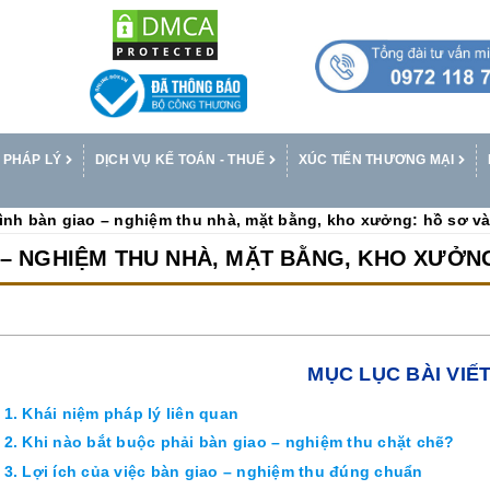
 PHÁP LÝ
DỊCH VỤ KẾ TOÁN - THUẾ
XÚC TIẾN THƯƠNG MẠI
ình bàn giao – nghiệm thu nhà, mặt bằng, kho xưởng: hồ sơ và
 – NGHIỆM THU NHÀ, MẶT BẰNG, KHO XƯỞNG
MỤC LỤC BÀI VIẾ
1. Khái niệm pháp lý liên quan
2. Khi nào bắt buộc phải bàn giao – nghiệm thu chặt chẽ?
3. Lợi ích của việc bàn giao – nghiệm thu đúng chuẩn