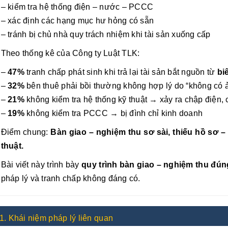
– kiểm tra hệ thống điện – nước – PCCC
– xác định các hạng mục hư hỏng có sẵn
– tránh bị chủ nhà quy trách nhiệm khi tài sản xuống cấp
Theo thống kê của Công ty Luật TLK:
–
47%
tranh chấp phát sinh khi trả lại tài sản bắt nguồn từ
bi
–
32%
bên thuê phải bồi thường không hợp lý do “không có ả
–
21%
không kiểm tra hệ thống kỹ thuật → xảy ra chập điện,
–
19%
không kiểm tra PCCC → bị đình chỉ kinh doanh
Điểm chung:
Bàn giao – nghiệm thu sơ sài, thiếu hồ sơ – 
thuật.
Bài viết này trình bày
quy trình bàn giao – nghiệm thu đú
pháp lý và tranh chấp không đáng có.
1. Khái niệm pháp lý liên quan