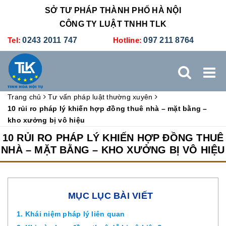
SỞ TƯ PHÁP THÀNH PHỐ HÀ NỘI
CÔNG TY LUẬT TNHH TLK
Tel:
0243 2011 747
Hotline:
097 211 8764
Trang chủ
Tư vấn pháp luật thường xuyên
TRANG CHỦ
GIỚI THIỆU
DỊCH VỤ PHÁP LÝ
10 rủi ro pháp lý khiến hợp đồng thuê nhà – mặt bằng –
kho xưởng bị vô hiệu
DỊCH VỤ KẾ TOÁN - THUẾ
XÚC TIẾN THƯƠNG MẠI
10 RỦI RO PHÁP LÝ KHIẾN HỢP ĐỒNG THUÊ
NHÀ – MẶT BẰNG – KHO XƯỞNG BỊ VÔ HIỆU
BẢNG GIÁ
ĐÀO TẠO
TUYỂN DỤNG
LIÊN HỆ
MỤC LỤC BÀI VIẾT
1. Khái niệm pháp lý liên quan