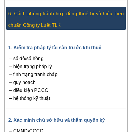
6. Cách phòng tránh hợp đồng thuê bị vô hiệu theo
chuẩn Công ty Luật TLK
1. Kiểm tra pháp lý tài sản trước khi thuê
– sổ đỏ/sổ hồng
– hiện trạng pháp lý
– tình trạng tranh chấp
– quy hoạch
– điều kiện PCCC
– hệ thống kỹ thuật
2. Xác minh chủ sở hữu và thẩm quyền ký
– CMND/CCCD