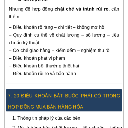
Nhưng để hợp đồng
chặt chẽ và tránh rủi ro
, cần
thêm:
– Điều khoản rõ ràng – chi tiết – không mơ hồ
– Quy định cụ thể về chất lượng – số lượng – tiêu
chuẩn kỹ thuật
– Cơ chế giao hàng – kiểm đếm – nghiệm thu rõ
– Điều khoản phạt vi phạm
– Điều khoản bồi thường thiệt hại
– Điều khoản rủi ro và bảo hành
7. 20 ĐIỀU KHOẢN BẮT BUỘC PHẢI CÓ TRONG
HỢP ĐỒNG MUA BÁN HÀNG HÓA
Thông tin pháp lý của các bên
Mô tả hàng hóa (chất lượng – tiêu chuẩn – thông