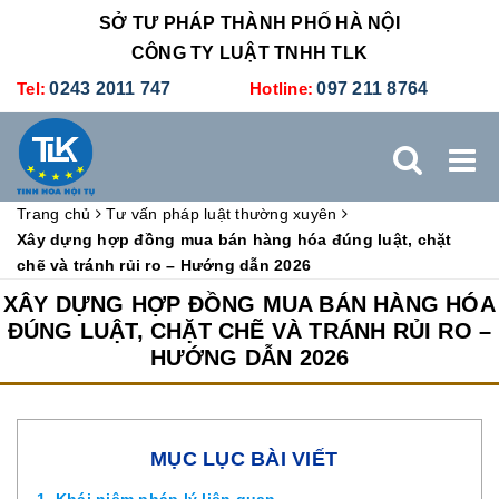
SỞ TƯ PHÁP THÀNH PHỐ HÀ NỘI
CÔNG TY LUẬT TNHH TLK
Tel:
0243 2011 747
Hotline:
097 211 8764
Trang chủ
Tư vấn pháp luật thường xuyên
TRANG CHỦ
GIỚI THIỆU
DỊCH VỤ PHÁP LÝ
Xây dựng hợp đồng mua bán hàng hóa đúng luật, chặt
chẽ và tránh rủi ro – Hướng dẫn 2026
DỊCH VỤ KẾ TOÁN - THUẾ
XÚC TIẾN THƯƠNG MẠI
XÂY DỰNG HỢP ĐỒNG MUA BÁN HÀNG HÓA
ĐÚNG LUẬT, CHẶT CHẼ VÀ TRÁNH RỦI RO –
HƯỚNG DẪN 2026
BẢNG GIÁ
ĐÀO TẠO
TUYỂN DỤNG
LIÊN HỆ
MỤC LỤC BÀI VIẾT