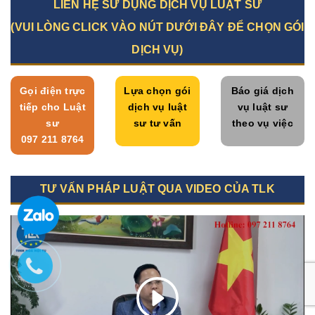
LIÊN HỆ SỬ DỤNG DỊCH VỤ LUẬT SƯ
(VUI LÒNG CLICK VÀO NÚT DƯỚI ĐÂY ĐỂ CHỌN GÓI
DỊCH VỤ)
Gọi điện trực
Lựa chọn gói
Báo giá dịch
tiếp cho Luật
dịch vụ luật
vụ luật sư
sư
sư tư vấn
theo vụ việc
097 211 8764
TƯ VẤN PHÁP LUẬT QUA VIDEO CỦA TLK