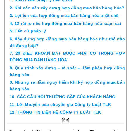
1. Khái niệm pháp lý liên quan
2. Khi nào cần xây dựng hợp đồng mua bán hàng hóa?
3. Lợi ích của hợp đồng mua bán hàng hóa chặt chẽ
4. 12 rủi ro nếu hợp đồng mua bán hàng hóa soạn sai
5. Căn cứ pháp lý
6. Xây dựng hợp đồng mua bán hàng hóa như thế nào
để đúng luật?
7. 20 ĐIỀU KHOẢN BẮT BUỘC PHẢI CÓ TRONG HỢP
ĐỒNG MUA BÁN HÀNG HÓA
8. Quy trình xây dựng – rà soát – đàm phán hợp đồng
hàng hóa
9. Những sai lầm nguy hiểm khi ký hợp đồng mua bán
hàng hóa
10. CÁC CÂU HỎI THƯỜNG GẶP CỦA KHÁCH HÀNG
11. Lời khuyên của chuyên gia Công ty Luật TLK
12. THÔNG TIN LIÊN HỆ CÔNG TY LUẬT TLK
[
Ẩn
]