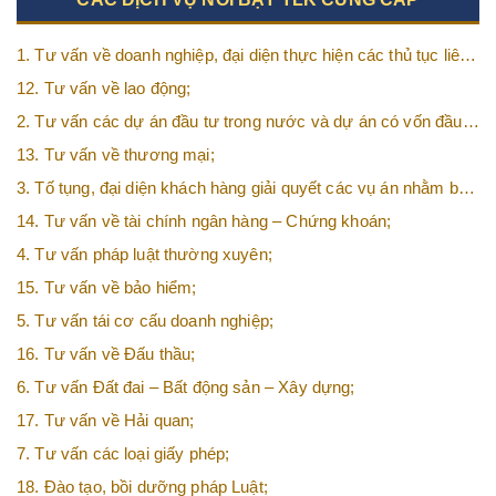
1. Tư vấn về doanh nghiệp, đại diện thực hiện các thủ tục liên
quan tới doanh nghiệp;
12. Tư vấn về lao động;
2. Tư vấn các dự án đầu tư trong nước và dự án có vốn đầu
tư nước ngoài (FDI);
13. Tư vấn về thương mại;
3. Tố tụng, đại diện khách hàng giải quyết các vụ án nhằm bảo
vệ tối đa các quyền và lợi ích của khách hàng;
14. Tư vấn về tài chính ngân hàng – Chứng khoán;
4. Tư vấn pháp luật thường xuyên;
15. Tư vấn về bảo hiểm;
5. Tư vấn tái cơ cấu doanh nghiệp;
16. Tư vấn về Đấu thầu;
6. Tư vấn Đất đai – Bất động sản – Xây dựng;
17. Tư vấn về Hải quan;
7. Tư vấn các loại giấy phép;
18. Đào tạo, bồi dưỡng pháp Luật;