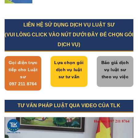
LIÊN HỆ SỬ DỤNG DỊCH VỤ LUẬT SƯ
(VUI LÒNG CLICK VÀO NÚT DƯỚI ĐÂY ĐỂ CHỌN GÓI
DỊCH VỤ)
Gọi điện trực
Lựa chọn gói
Báo giá dịch
tiếp cho Luật
dịch vụ luật
vụ luật sư
sư
sư tư vấn
theo vụ việc
097 211 8764
TƯ VẤN PHÁP LUẬT QUA VIDEO CỦA TLK