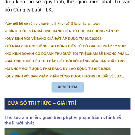
điều kiện, hồ sơ, quy trình, thời gian, mức phạt. Tư vấn
bởi Công ty Luật TLK.
>
Vay nội bộ có rủi ro chuyển giá không? Giải pháp an toàn
>
CHÍNH THỨC GẮN MÃ ĐỊNH DANH ĐIỆN TỬ CHO BẤT ĐỘNG SẢN TỪ
1/3/2026
>
QUY ĐỊNH MỚI VỀ BẢNG GIÁ ĐẤT ÁP DỤNG TỪ 01/01/2026
>
TỪ NĂM 2026 HỢP ĐỒNG LAO ĐỘNG ĐIỆN TỬ CÓ GIÁ TRỊ PHÁP LÝ NHƯ
VĂN BẢN GIẤY
>
HỘ KINH DOANH CÓ DOANH THU DƯỚI 500 TRIỆU/NĂM SẼ KHÔNG PHẢI
NỘP THUẾ GIÁ TRỊ GIA TĂNG
>
GIÁ TÍNH THUẾ TIÊU THỤ ĐẶC BIỆT ĐỐI VỚI HÀNG HÓA SẢN XUẤT TRONG
NƯỚC NĂM 2026
>
03 NHÓM ĐỐI TƯỢNG PHẢI ĐĂNG KÝ LAO ĐỘNG TỪ 01/01/2026
>
QUY ĐỊNH VỚI SẢN PHẨM PHẦN CỨNG ĐƯỢC HƯỞNG ƯU ĐÃI VỀ LỰA
CHỌN NHÀ THẦU TỪ 01/01/2026
XEM THÊM
CỬA SỔ TRI THỨC – GIẢI TRÍ
Thủ tục xin miễn, giảm tiền phạt vi phạm hành chính về
thuế mới nhất