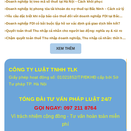
>
Doanh nghiệp bị treo mã số thuế tại Hà Nội – Cách khôi phục
>
Doanh nghiệp bị phong tỏa tài khoản do nợ thuế tại Bắc Ninh – Cách xử lý
>
Yêu cầu đặc biệt khi nộp báo cáo thuế đối với doanh nghiệp FDI tại Bắc
Ninh
>
Doanh nghiệp FDI có bắt buộc lập hồ sơ xác định giá giao dịch liên kết?
>
Quyết toán thuế Thu nhập cá nhân cho người lao động: nghĩa vụ & rủi ro
>
Chậm quyết toán thuế Thu nhập doanh nghiệp, Thu nhập cá nhân: thời hạn
& mức phạt
XEM THÊM
CÔNG TY LUẬT TNHH TLK
Giấy phép hoạt động số: 01021852/TP/ĐKHĐ cấp bởi Sở
Tư pháp TP. Hà Nội
TỔNG ĐÀI TƯ VẤN PHÁP LUẬT 24/7
GỌI NGAY: 097 211 8764
Vì trách nhiệm cộng đồng - Tư vấn hoàn toàn miễn
phí