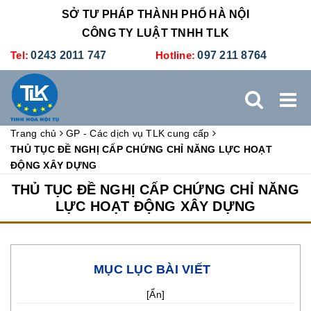
SỞ TƯ PHÁP THÀNH PHỐ HÀ NỘI
CÔNG TY LUẬT TNHH TLK
Tel:
0243 2011 747
Hotline:
097 211 8764
Trang chủ
GP - Các dịch vụ TLK cung cấp
TRANG CHỦ
GIỚI THIỆU
DỊCH VỤ PHÁP LÝ
THỦ TỤC ĐỀ NGHỊ CẤP CHỨNG CHỈ NĂNG LỰC HOẠT
ĐỘNG XÂY DỰNG
DỊCH VỤ KẾ TOÁN - THUẾ
XÚC TIẾN THƯƠNG MẠI
THỦ TỤC ĐỀ NGHỊ CẤP CHỨNG CHỈ NĂNG
LỰC HOẠT ĐỘNG XÂY DỰNG
BẢNG GIÁ
ĐÀO TẠO
TUYỂN DỤNG
LIÊN HỆ
MỤC LỤC BÀI VIẾT
[
Ẩn
]