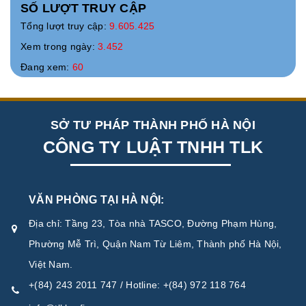
SỐ LƯỢT TRUY CẬP
Tổng lượt truy cập:
9.605.425
Xem trong ngày:
3.452
Đang xem:
60
SỞ TƯ PHÁP THÀNH PHỐ HÀ NỘI
CÔNG TY LUẬT TNHH TLK
VĂN PHÒNG TẠI HÀ NỘI:
Địa chỉ: Tầng 23, Tòa nhà TASCO, Đường Phạm Hùng,
Phường Mễ Trì, Quận Nam Từ Liêm, Thành phố Hà Nội,
Việt Nam.
+(84) 243 2011 747 / Hotline: +(84) 972 118 764