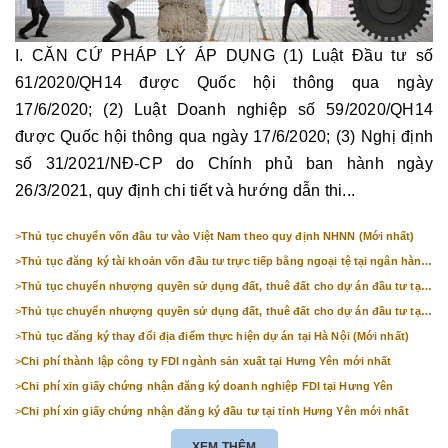
I. CĂN CỨ PHÁP LÝ ÁP DỤNG (1) Luật Đầu tư số
61/2020/QH14 được Quốc hội thông qua ngày
17/6/2020; (2) Luật Doanh nghiệp số 59/2020/QH14
được Quốc hội thông qua ngày 17/6/2020; (3) Nghị định
số 31/2021/NĐ-CP do Chính phủ ban hành ngày
26/3/2021, quy định chi tiết và hướng dẫn thi...
>
Thủ tục chuyển vốn đầu tư vào Việt Nam theo quy định NHNN (Mới nhất)
>
Thủ tục đăng ký tài khoản vốn đầu tư trực tiếp bằng ngoại tệ tại ngân hàng
(mới nhất)
>
Thủ tục chuyển nhượng quyền sử dụng đất, thuê đất cho dự án đầu tư tại
Bắc Ninh (mới nhất)
>
Thủ tục chuyển nhượng quyền sử dụng đất, thuê đất cho dự án đầu tư tại
Hà Nội (mới nhất)
>
Thủ tục đăng ký thay đổi địa điểm thực hiện dự án tại Hà Nội (Mới nhất)
>
Chi phí thành lập công ty FDI ngành sản xuất tại Hưng Yên mới nhất
>
Chi phí xin giấy chứng nhận đăng ký doanh nghiệp FDI tại Hưng Yên
>
Chi phí xin giấy chứng nhận đăng ký đầu tư tại tỉnh Hưng Yên mới nhất
XEM THÊM