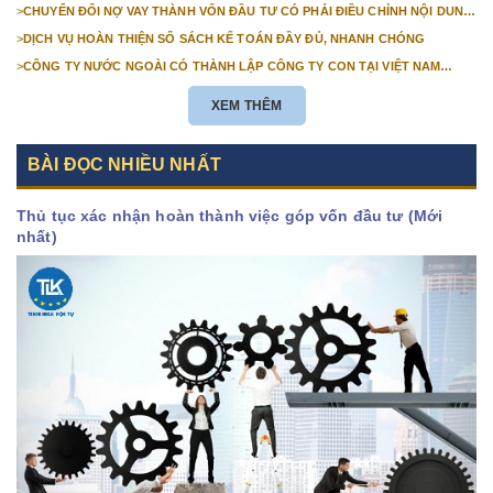
>
CHUYỂN ĐỔI NỢ VAY THÀNH VỐN ĐẦU TƯ CÓ PHẢI ĐIỀU CHỈNH NỘI DUNG
GIẤY CHỨNG NHẬN ĐĂNG KÝ ĐẦU TƯ KHÔNG?
>
DỊCH VỤ HOÀN THIỆN SỔ SÁCH KẾ TOÁN ĐẦY ĐỦ, NHANH CHÓNG
>
CÔNG TY NƯỚC NGOÀI CÓ THÀNH LẬP CÔNG TY CON TẠI VIỆT NAM
ĐƯỢC KHÔNG? NHỮNG ĐIỀU KIỆN ĐỂ CÔNG TY NƯỚC NGOÀI THÀNH LẬP
CÔNG TY CON TẠI VIỆT NAM?
XEM THÊM
BÀI ĐỌC NHIỀU NHẤT
Thủ tục xác nhận hoàn thành việc góp vốn đầu tư (Mới
nhất)