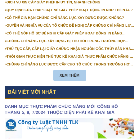
PHẨM HÀNG HÓA CÓ NGUỒN
>
DỊCH VỤ XIN CẤP GIẤY PHÉP IN UY TÍN, NHANH CHÓNG
THỦY SẢN
GỐC THỰC VẬT NHẬP KHẨU,
>
QUY ĐỊNH CỦA PHÁP LUẬT VỀ GIẤY PHÉP HOẠT ĐỘNG IN NHƯ THẾ NÀO?
KIỂM TRA NHÀ NƯỚC VỀ
>
CÓ THỂ GIA HẠN CHỨNG CHỈ NĂNG LỰC XÂY DỰNG ĐƯỢC KHÔNG?
CHẤT LƯỢNG THỨC ĂN CHĂN
>
QUYỀN VÀ NGHĨA VỤ CỦA TỔ CHỨC ĐỀ NGHỊ CẤP CHỨNG CHỈ NĂNG LỰC
XÂY DỰNG ĐƯỢC QUY ĐỊNH NHƯ THẾ NÀO?
NUÔI, THỨC ĂN
>
CÓ THỂ NỘP HỒ SƠ ĐỀ NGHỊ CẤP GIẤY PHÉP HOẠT ĐỘNG IN BẰNG
NHỮNG PHƯƠNG THỨC NÀO?
>
CHỨNG CHỈ NĂNG LỰC XÂY DỰNG BỊ THU HỒI TRONG TRƯỜNG HỢP
NÀO?
>
THỦ TỤC CẤP, CẤP LẠI GIẤY CHỨNG NHẬN NGUỒN GỐC THỦY SẢN KHAI
THÁC (THEO YÊU CẦU)
>
THỜI GIAN THỰC HIỆN THỦ TỤC KÊ KHAI GIÁ THỰC PHẨM CHỨC NĂNG LÀ
BAO LÂU?
>
CHỨNG CHỈ NĂNG LỰC ĐƯỢC CẤP CHO TỔ CHỨC TRONG TRƯỜNG HỢP
NÀO?
XEM THÊM
BÀI VIẾT MỚI NHẤT
DANH MỤC THỰC PHẨM CHỨC NĂNG MỚI CÔNG BỐ
THÁNG 5, 6, 7/2024 THUỘC DIỆN PHẢI KÊ KHAI GIÁ