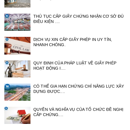
THỦ TỤC CẤP GIẤY CHỨNG NHẬN CƠ SỞ ĐỦ
ĐIỀU KIỆN ....
DỊCH VỤ XIN CẤP GIẤY PHÉP IN UY TÍN,
NHANH CHÓNG.
QUY ĐỊNH CỦA PHÁP LUẬT VỀ GIẤY PHÉP
HOẠT ĐỘNG I....
CÓ THỂ GIA HẠN CHỨNG CHỈ NĂNG LỰC XÂY
DỰNG ĐƯỢC....
QUYỀN VÀ NGHĨA VỤ CỦA TỔ CHỨC ĐỀ NGHỊ
CẤP CHỨNG....