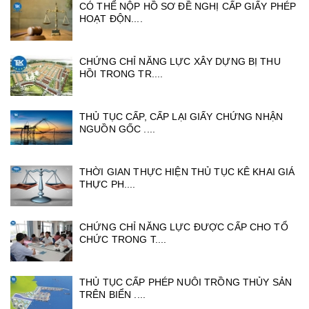
CÓ THỂ NỘP HỒ SƠ ĐỀ NGHỊ CẤP GIẤY PHÉP
HOẠT ĐỘN....
CHỨNG CHỈ NĂNG LỰC XÂY DỰNG BỊ THU
HỒI TRONG TR....
THỦ TỤC CẤP, CẤP LẠI GIẤY CHỨNG NHẬN
NGUỒN GỐC ....
THỜI GIAN THỰC HIỆN THỦ TỤC KÊ KHAI GIÁ
THỰC PH....
CHỨNG CHỈ NĂNG LỰC ĐƯỢC CẤP CHO TỔ
CHỨC TRONG T....
THỦ TỤC CẤP PHÉP NUÔI TRỒNG THỦY SẢN
TRÊN BIỂN ....