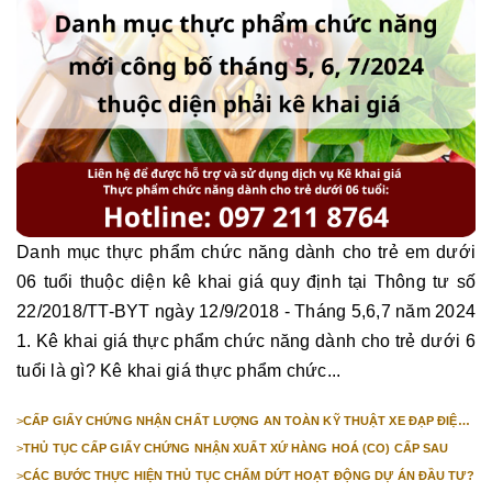
Danh mục thực phẩm chức năng dành cho trẻ em dưới
06 tuổi thuộc diện kê khai giá quy định tại Thông tư số
22/2018/TT-BYT ngày 12/9/2018 - Tháng 5,6,7 năm 2024
1. Kê khai giá thực phẩm chức năng dành cho trẻ dưới 6
tuổi là gì? Kê khai giá thực phẩm chức...
>
CẤP GIẤY CHỨNG NHẬN CHẤT LƯỢNG AN TOÀN KỸ THUẬT XE ĐẠP ĐIỆN
NHẬP KHẨU
>
THỦ TỤC CẤP GIẤY CHỨNG NHẬN XUẤT XỨ HÀNG HOÁ (CO) CẤP SAU
>
CÁC BƯỚC THỰC HIỆN THỦ TỤC CHẤM DỨT HOẠT ĐỘNG DỰ ÁN ĐẦU TƯ?