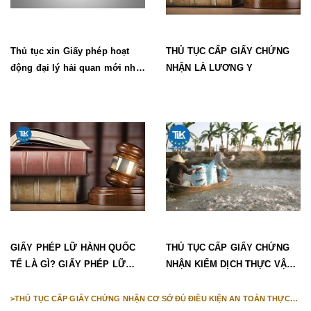
Thủ tục xin Giấy phép hoạt
THỦ TỤC CẤP GIẤY CHỨNG
động đại lý hải quan mới nhất
NHẬN LÀ LƯƠNG Y
2026 | Công ty Luật TLK
GIẤY PHÉP LỮ HÀNH QUỐC
THỦ TỤC CẤP GIẤY CHỨNG
TẾ LÀ GÌ? GIẤY PHÉP LỮ
NHẬN KIỂM DỊCH THỰC VẬT
HÀNH NỘI ĐỊA LÀ GÌ?
NHẬP KHẨU, KIỂM TRA NHÀ
NƯỚC VỀ AN TOÀN THỰC
>
THỦ TỤC CẤP GIẤY CHỨNG NHẬN CƠ SỞ ĐỦ ĐIỀU KIỆN AN TOÀN THỰC
PHẨM ĐỐI VỚI CƠ SỞ SẢN XUẤT, KINH DOANH THỰC PHẨM NÔNG, LÂM,