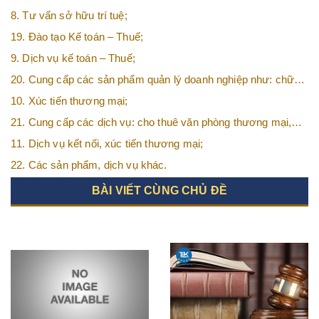
8. Tư vấn sở hữu trí tuệ;
19. Đào tạo Kế toán – Thuế;
9. Dịch vụ kế toán – Thuế;
20. Cung cấp các sản phẩm quản lý doanh nghiệp như: chữ
ký số, hóa đơn điện tử, BHXH,…vv
10. Xúc tiến thương mại;
21. Cung cấp các dịch vụ: cho thuê văn phòng thương mại,
văn phòng ảo, văn phòng chia sẻ…vv
11. Dịch vụ kết nối, xúc tiến thương mại;
22. Các sản phẩm, dịch vụ khác.
BÀI VIẾT CÙNG CHỦ ĐỀ