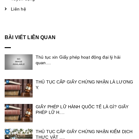
Liên hệ
BÀI VIẾT LIÊN QUAN
Thủ tục xin Giấy phép hoạt động đại lý hải
quan....
THỦ TỤC CẤP GIẤY CHỨNG NHẬN LÀ LƯƠNG
Y.
GIẤY PHÉP LỮ HÀNH QUỐC TẾ LÀ GÌ? GIẤY
PHÉP LỮ H....
THỦ TỤC CẤP GIẤY CHỨNG NHẬN KIỂM DỊCH
THỰC VẬT ....