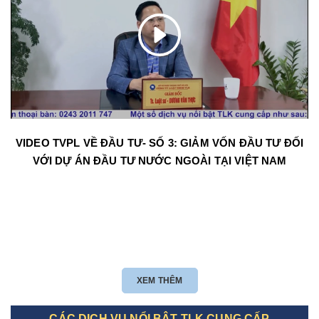
VIDEO TVPL VỀ ĐẦU TƯ- SỐ 3: GIẢM VỐN ĐẦU TƯ ĐỐI
VỚI DỰ ÁN ĐẦU TƯ NƯỚC NGOÀI TẠI VIỆT NAM
XEM THÊM
CÁC DỊCH VỤ NỔI BẬT TLK CUNG CẤP