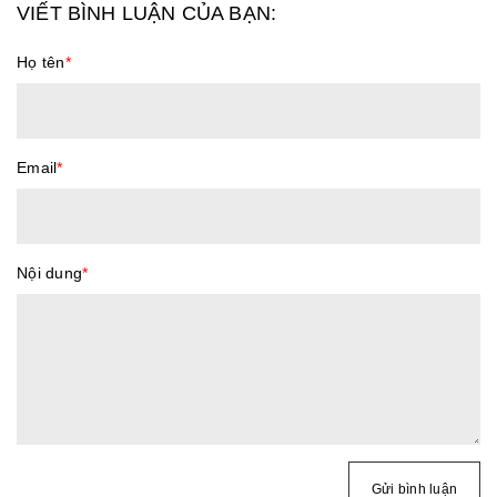
VIẾT BÌNH LUẬN CỦA BẠN:
Họ tên
*
Email
*
Nội dung
*
Gửi bình luận