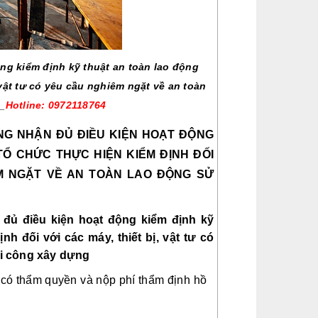
ng kiểm định kỹ thuật an toàn lao động 
vật tư có yêu cầu nghiêm ngặt về an toàn 
_
Hotline: 0972118764
NG NHẬN ĐỦ ĐIỀU KIỆN HOẠT ĐỘNG 
Ổ CHỨC THỰC HIỆN KIỂM ĐỊNH ĐỐI 
ÊM NGẶT VỀ AN TOÀN LAO ĐỘNG SỬ 
đủ điều kiện hoạt động kiểm định kỹ 
h đối với các máy, thiết bị, vật tư có 
hi công xây dựng
 có thẩm quyền và nộp phí thẩm định hồ 