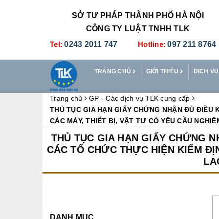
SỞ TƯ PHÁP THÀNH PHỐ HÀ NỘI
CÔNG TY LUẬT TNHH TLK
Tel:
0243 2011 747
Hotline:
097 211 8764
TRANG CHỦ
GIỚI THIỆU
DỊCH VỤ
Trang chủ
GP - Các dịch vụ TLK cung cấp
THỦ TỤC GIA HẠN GIẤY CHỨNG NHẬN ĐỦ ĐIỀU 
CÁC MÁY, THIẾT BỊ, VẬT TƯ CÓ YÊU CẦU NGH
THỦ TỤC GIA HẠN GIẤY CHỨNG N
CÁC TỔ CHỨC THỰC HIỆN KIỂM ĐỊN
LA
DANH MỤC