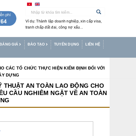
Ví dụ: Thành lập doanh nghiệp, xin cấp visa,
tranh chấp đất đai, công nợ xấu...
BẢNG GIÁ
ĐÀO TẠO
TUYỂN DỤNG
LIÊN HỆ
O CÁC TỔ CHỨC THỰC HIỆN KIỂM ĐỊNH ĐỐI VỚI
XÂY DỰNG
KỸ THUẬT AN TOÀN LAO ĐỘNG CHO
 YÊU CẦU NGHIÊM NGẶT VỀ AN TOÀN
ỰNG
T