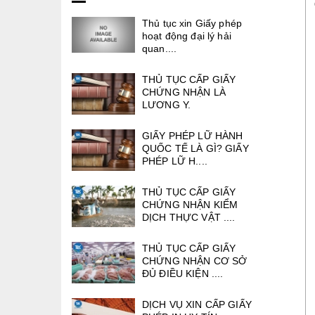
Thủ tục xin Giấy phép
hoạt động đại lý hải
quan....
THỦ TỤC CẤP GIẤY
CHỨNG NHẬN LÀ
LƯƠNG Y.
GIẤY PHÉP LỮ HÀNH
QUỐC TẾ LÀ GÌ? GIẤY
PHÉP LỮ H....
THỦ TỤC CẤP GIẤY
CHỨNG NHẬN KIỂM
DỊCH THỰC VẬT ....
THỦ TỤC CẤP GIẤY
CHỨNG NHẬN CƠ SỞ
ĐỦ ĐIỀU KIỆN ....
DỊCH VỤ XIN CẤP GIẤY