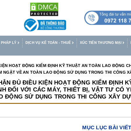
 PHÁP LÝ
DỊCH VỤ KẾ TOÁN - THUẾ
XÚC TIẾN THƯƠNG MẠI
KIỆN HOẠT ĐỘNG KIỂM ĐỊNH KỸ THUẬT AN TOÀN LAO ĐỘNG CH
IÊM NGẶT VỀ AN TOÀN LAO ĐỘNG SỬ DỤNG TRONG THI CÔNG 
HẬN ĐỦ ĐIỀU KIỆN HOẠT ĐỘNG KIỂM ĐỊNH 
H ĐỐI VỚI CÁC MÁY, THIẾT BỊ, VẬT TƯ CÓ
O ĐỘNG SỬ DỤNG TRONG THI CÔNG XÂY D
MỤC LỤC BÀI VIẾ