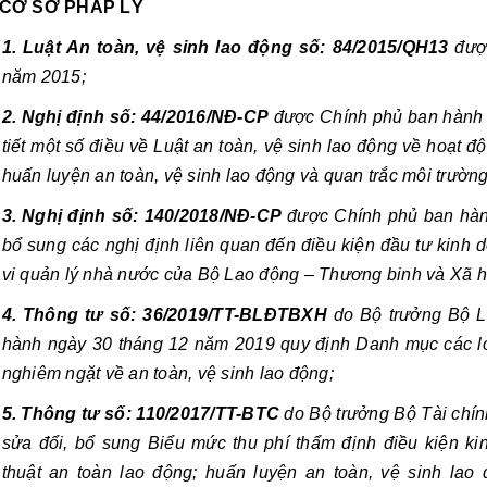
CƠ SỞ PHÁP LÝ
1. Luật An toàn, vệ sinh lao động số: 84/2015/QH13
 đượ
năm 2015;
2. Nghị định số: 44/2016/NĐ-CP
 được Chính phủ ban hành 
tiết một số điều về Luật an toàn, vệ sinh lao động về hoạt độ
huấn luyện an toàn, vệ sinh lao động và quan trắc môi trường
3. Nghị định số: 140/2018/NĐ-CP
 được Chính phủ ban hàn
bổ sung các nghị định liên quan đến điều kiện đầu tư kinh 
vi quản lý nhà nước của Bộ Lao động – Thương binh và Xã h
4.
Thông tư số: 36/2019/TT-BLĐTBXH
 do Bộ trưởng Bộ L
hành ngày 30 tháng 12 năm 2019 quy định Danh mục các loại 
nghiêm ngặt về an toàn, vệ sinh lao động;
5. Thông tư số: 110/2017/TT-BTC
 do Bộ trưởng Bộ Tài chí
sửa đổi, bổ sung Biểu mức thu phí thẩm định điều kiện ki
thuật an toàn lao động; huấn luyện an toàn, vệ sinh lao