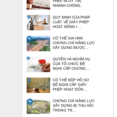
PHÉP IN UY TÍN,
NHANH CHÓNG.
QUY ĐỊNH CỦA PHÁP
LUẬT VỀ GIẤY PHÉP
HOẠT ĐỘNG I....
CÓ THỂ GIA HẠN
CHỨNG CHỈ NĂNG LỰC
XÂY DỰNG ĐƯỢC....
QUYỀN VÀ NGHĨA VỤ
CỦA TỔ CHỨC ĐỀ
NGHỊ CẤP CHỨNG....
CÓ THỂ NỘP HỒ SƠ
ĐỀ NGHỊ CẤP GIẤY
PHÉP HOẠT ĐỘN....
CHỨNG CHỈ NĂNG LỰC
XÂY DỰNG BỊ THU HỒI
TRONG TR....