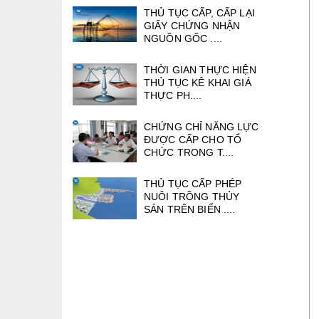
THỦ TỤC CẤP, CẤP LẠI
GIẤY CHỨNG NHẬN
NGUỒN GỐC ....
THỜI GIAN THỰC HIỆN
THỦ TỤC KÊ KHAI GIÁ
THỰC PH....
CHỨNG CHỈ NĂNG LỰC
ĐƯỢC CẤP CHO TỔ
CHỨC TRONG T....
THỦ TỤC CẤP PHÉP
NUÔI TRỒNG THỦY
SẢN TRÊN BIỂN ....