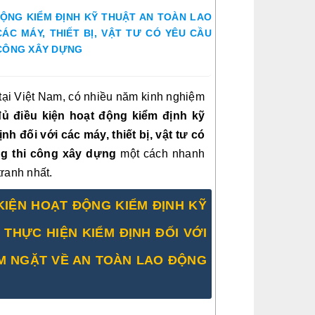
ĐỘNG KIỂM ĐỊNH KỸ THUẬT AN TOÀN LAO
ÁC MÁY, THIẾT BỊ, VẬT TƯ CÓ YÊU CẦU
 CÔNG XÂY DỰNG
tại Việt Nam, có nhiều năm kinh nghiệm 
ủ điều kiện hoạt động kiểm định kỹ 
 đối với các máy, thiết bị, vật tư có 
ng thi công xây dựng
 một cách nhanh 
tranh nhất.
IỆN HOẠT ĐỘNG KIỂM ĐỊNH KỸ 
HỰC HIỆN KIỂM ĐỊNH ĐỐI VỚI 
ÊM NGẶT VỀ AN TOÀN LAO ĐỘNG 