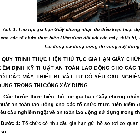
Ảnh 1. Thủ tục gia hạn Giấy chứng nhận đủ điều kiện hoạt độ
cho các tổ chức thực hiện kiểm định đối với các máy, thiết bị, 
lao động sử dụng trong thi công xây dựng
I. QUY TRÌNH THỰC HIỆN THỦ TỤC GIA HẠN GIẤY CHỨ
KIỂM ĐỊNH KỸ THUẬT AN TOÀN LAO ĐỘNG CHO CÁC T
VỚI CÁC MÁY, THIẾT BỊ, VẬT TƯ CÓ YÊU CẦU NGHI
DỤNG TRONG THI CÔNG XÂY DỰNG 
. Các bước thực hiện thủ tục gia hạn Giấy chứng nhận 
huật an toàn lao động cho các tổ chức thực hiện kiểm địn
êu cầu nghiêm ngặt về an toàn lao động sử dụng trong t
Bước 1:
 Tổ chức có nhu cầu gia hạn gửi hồ sơ tới cơ quan
sơ;