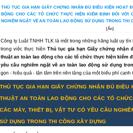
THỦ TỤC GIA HẠN GIẤY CHỨNG NHẬN ĐỦ ĐIỀU KIỆN HOẠT 
ĐỘNG CHO CÁC TỔ CHỨC THỰC HIỆN KIỂM ĐỊNH ĐỐI VỚI C
NGHIÊM NGẶT VỀ AN TOÀN LAO ĐỘNG SỬ DỤNG TRONG THI
[
Ẩn
]
Công ty Luật TNHH TLK là một trong những hãng luật uy tín 
trong việc thực hiện 
Thủ tục gia hạn Giấy chứng nhận đ
thuật an toàn lao động cho các tổ chức thực hiện kiểm định
yêu cầu nghiêm ngặt về an toàn lao động sử dụng tro
gọn - hiệu quả - tận tâm trên nền tảng của một biểu phí cạnh 
THỦ TỤC GIA HẠN GIẤY CHỨNG NHẬN ĐỦ ĐIỀU K
THUẬT AN TOÀN LAO ĐỘNG CHO CÁC TỔ CHỨC T
CÁC MÁY, THIẾT BỊ, VẬT TƯ CÓ YÊU CẦU NGHI
SỬ DỤNG TRONG THI CÔNG XÂY DỰNG