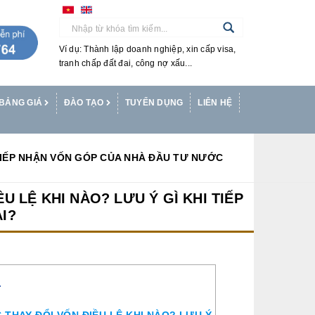
Ví dụ: Thành lập doanh nghiệp, xin cấp visa,
tranh chấp đất đai, công nợ xấu...
BẢNG GIÁ
ĐÀO TẠO
TUYỂN DỤNG
LIÊN HỆ
 TIẾP NHẬN VỐN GÓP CỦA NHÀ ĐẦU TƯ NƯỚC
U LỆ KHI NÀO? LƯU Ý GÌ KHI TIẾP
I?
T
 THAY ĐỔI VỐN ĐIỀU LỆ KHI NÀO? LƯU Ý