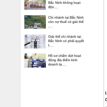
Bắc Ninh không hoạt
độn....
Chi nhánh tại Bắc Ninh
còn nợ thuế có giải thể
....
Giải thể chi nhánh tại
Bắc Ninh có phải quyết
t....
Hồ sơ chấm dứt hoạt
động địa điểm kinh
doanh tạ....
C