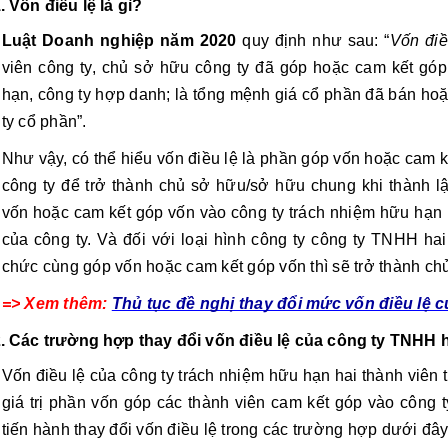
. Vốn điều lệ là gì?
Luật Doanh nghiệp năm 2020 
quy định như sau: 
“
Vốn điề
viên công ty, chủ sở hữu công ty đã góp hoặc cam kết góp 
hạn, công ty hợp danh; là tổng mệnh giá cổ phần đã bán hoặ
ty cổ phần”.
Như vậy, có thể hiểu vốn điều lệ là phần góp vốn hoặc cam k
công ty để trở thành chủ sở hữu/sở hữu chung khi thành lập
vốn hoặc cam kết góp vốn vào công ty trách nhiệm hữu hạn m
của công ty. Và đối với loại hình công ty công ty TNHH hai 
chức cùng góp vốn hoặc cam kết góp vốn thì sẽ trở thành ch
=> Xem thêm: 
Thủ tục đề nghị thay đổi mức vốn điều lệ 
. Các trường hợp thay đổi vốn điều lệ của công ty TNHH ha
Vốn điều lệ của công ty trách nhiệm hữu hạn hai thành viên t
giá trị phần vốn góp các thành viên cam kết góp vào công t
tiến hành thay đổi vốn điều lệ trong các trường hợp dưới đây