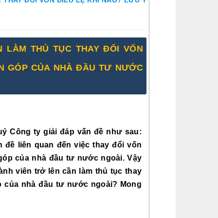
N LÀM THỦ TỤC THAY ĐỔI VỐN
VỐN GÓP CỦA NHÀ ĐẦU TƯ NƯỚC
 Công ty giải đáp vấn đề như sau: 
 đề liên quan đến việc thay đổi vốn 
 góp của nhà đầu tư nước ngoài. Vậy 
nh viên trở lên cần làm thủ tục thay 
óp của nhà đầu tư nước ngoài? Mong 