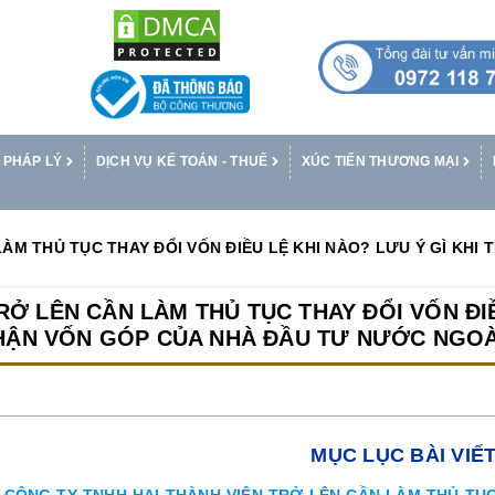
 PHÁP LÝ
DỊCH VỤ KẾ TOÁN - THUẾ
XÚC TIẾN THƯƠNG MẠI
ÀM THỦ TỤC THAY ĐỔI VỐN ĐIỀU LỆ KHI NÀO? LƯU Ý GÌ KHI
Ở LÊN CẦN LÀM THỦ TỤC THAY ĐỔI VỐN ĐIỀ
HẬN VỐN GÓP CỦA NHÀ ĐẦU TƯ NƯỚC NGOÀ
MỤC LỤC BÀI VIẾ
CÔNG TY TNHH HAI THÀNH VIÊN TRỞ LÊN CẦN LÀM THỦ TỤC