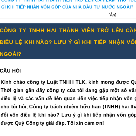
GÌ KHI TIẾP NHẬN VỐN GÓP CỦA NHÀ ĐẦU TƯ NƯỚC NGOÀI?
[
Ẩn
]
CÔNG TY TNHH HAI THÀNH VIÊN TRỞ LÊN CẦ
ĐIỀU LỆ KHI NÀO? LƯU Ý GÌ KHI TIẾP NHẬN 
NGOÀI?
CÂU HỎI
Kính chào công ty Luật TNHH TLK, kính mong được Quý
Thời gian gần đây công ty của tôi đang gặp một số vấn
điều lệ và các vấn đề liên quan đến việc tiếp nhận vốn
cho tôi hỏi, Công ty trách nhiệm hữu hạn (TNHH) hai thà
đổi vốn điều lệ khi nào? Lưu ý gì khi tiếp nhận vốn g
được Quý Công ty giải đáp. Tôi xin cảm ơn!