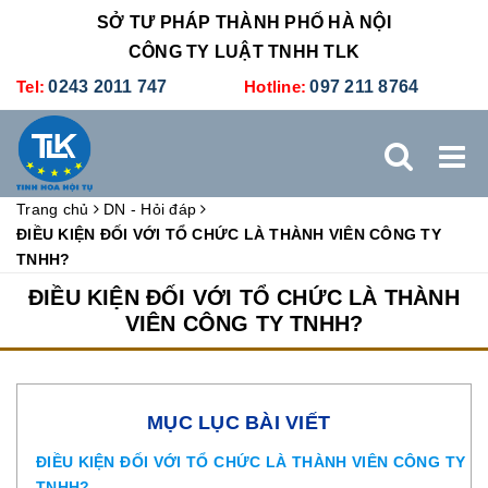
SỞ TƯ PHÁP THÀNH PHỐ HÀ NỘI
CÔNG TY LUẬT TNHH TLK
Tel:
0243 2011 747
Hotline:
097 211 8764
Trang chủ
DN - Hỏi đáp
TRANG CHỦ
GIỚI THIỆU
DỊCH VỤ PHÁP LÝ
ĐIỀU KIỆN ĐỐI VỚI TỔ CHỨC LÀ THÀNH VIÊN CÔNG TY
TNHH?
DỊCH VỤ KẾ TOÁN - THUẾ
XÚC TIẾN THƯƠNG MẠI
ĐIỀU KIỆN ĐỐI VỚI TỔ CHỨC LÀ THÀNH
VIÊN CÔNG TY TNHH?
BẢNG GIÁ
ĐÀO TẠO
TUYỂN DỤNG
LIÊN HỆ
MỤC LỤC BÀI VIẾT
ĐIỀU KIỆN ĐỐI VỚI TỔ CHỨC LÀ THÀNH VIÊN CÔNG TY
TNHH?