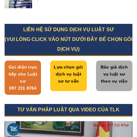
LIÊN HỆ SỬ DỤNG DỊCH VỤ LUẬT SƯ
(VUI LÒNG CLICK VÀO NÚT DƯỚI ĐÂY ĐỂ CHỌN GÓI
DỊCH VỤ)
Gọi điện trực
Lựa chọn gói
Báo giá dịch
tiếp cho Luật
dịch vụ luật
vụ luật sư
sư
sư tư vấn
theo vụ việc
097 211 8764
TƯ VẤN PHÁP LUẬT QUA VIDEO CỦA TLK