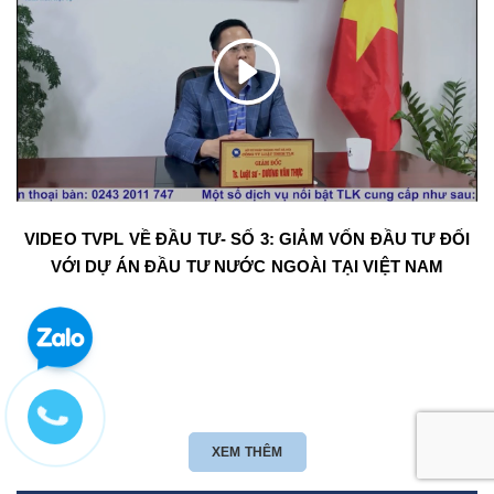
VIDEO TVPL VỀ ĐẦU TƯ- SỐ 3: GIẢM VỐN ĐẦU TƯ ĐỐI
VỚI DỰ ÁN ĐẦU TƯ NƯỚC NGOÀI TẠI VIỆT NAM
XEM THÊM