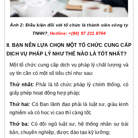
Ảnh 2: Điều kiện đối với tổ chức là thành viên công ty
TNHH?_
Hotline: +(84) 97 211 8764
II. BẠN NÊN LỰA CHỌN MỘT TỔ CHỨC CUNG CẤP
DỊCH VỤ PHÁP LÝ NHƯ THẾ NÀO LÀ TỐT NHẤT?
Một tổ chức cung cấp dịch vụ pháp lý chất lượng và
uy tín cần có một số tiêu chí như sau:
Thứ nhất:
Phải là tổ chức pháp lý chính thống, có
giấy phép hoạt động hợp pháp;
Thứ hai:
Có Ban lãnh đạo phải là luật sư, giàu kinh
nghiệm và có học vị cao thì càng tốt;
Thứ ba:
Có đội ngũ luật sư, hệ thống nhân sự bài
bản, chuyên nghiệp, được đào tạo kỹ lưỡng;