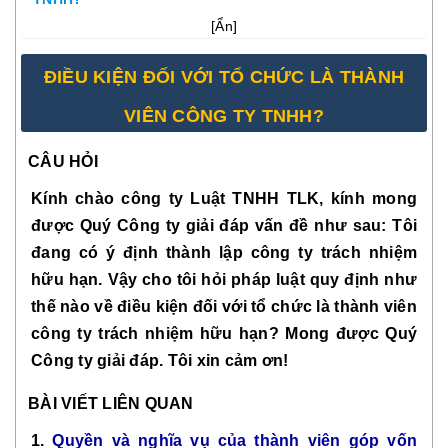
[
Ẩn
]
ĐIỀU KIỆN ĐỐI VỚI TỔ CHỨC LÀ THÀNH
VIÊN CÔNG TY TNHH?
CÂU HỎI
Kính chào công ty Luật TNHH TLK, kính mong
được Quý Công ty giải đáp vấn đề như sau: Tôi
đang có ý định thành lập công ty trách nhiệm
hữu hạn. Vậy cho tôi hỏi pháp luật quy định như
thế nào về điều kiện đối với tổ chức là thành viên
công ty trách nhiệm hữu hạn? Mong được Quý
Công ty giải đáp. Tôi xin cảm ơn!
BÀI VIẾT LIÊN QUAN
1.
Quyền và nghĩa vụ của thành viên góp vốn